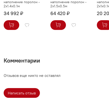
наполнение поролон -
наполнение поролон -
наполн
2x1.4x0.1м
2x1.5x0.5м
2x1x0.1
34 992 ₽
64 420 ₽
20 20
Комментарии
Отзывов еще никто не оставлял
Написать отзыв