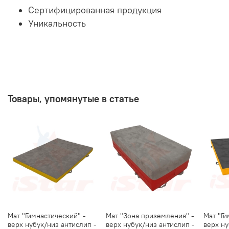
Сертифицированная продукция
Уникальность
Товары, упомянутые в статье
Мат "Гимнастический" -
Мат "Зона приземления" -
Мат "Ги
верх нубук/низ антислип -
верх нубук/низ антислип -
верх ну