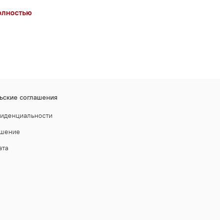
олностью
ьские соглашения
фиденциальности
ашение
ата