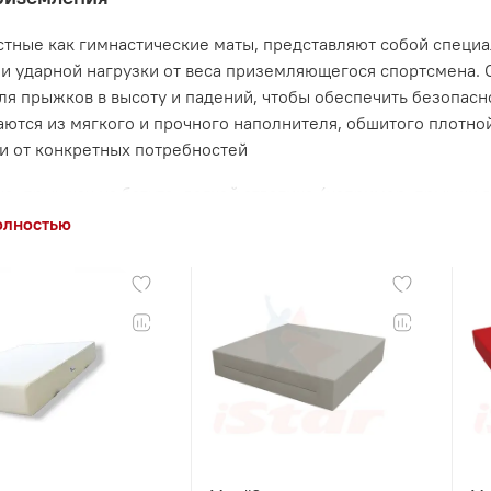
стные как гимнастические маты, представляют собой специ
и ударной нагрузки от веса приземляющегося спортсмена. 
ля прыжков в высоту и падений, чтобы обеспечить безопас
аются из мягкого и прочного наполнителя, обшитого плотно
и от конкретных потребностей
ке, прыжках на батуте, легкой атлетике (например, прыжки 
ния удара и предотвращения травм. Они также могут исполь
олностью
 на полу.