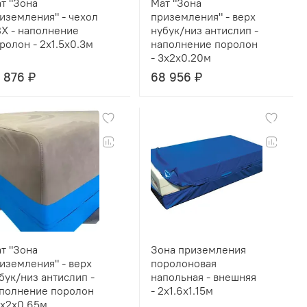
т "Зона
Мат "Зона
иземления" - чехол
приземления" - верх
Х - наполнение
нубук/низ антислип -
ролон - 2x1.5x0.3м
наполнение поролон
- 3x2x0.20м
 876 ₽
68 956 ₽
т "Зона
Зона приземления
иземления" - верх
поролоновая
бук/низ антислип -
напольная - внешняя
полнение поролон
- 2x1.6x1.15м
2x2x0.65м