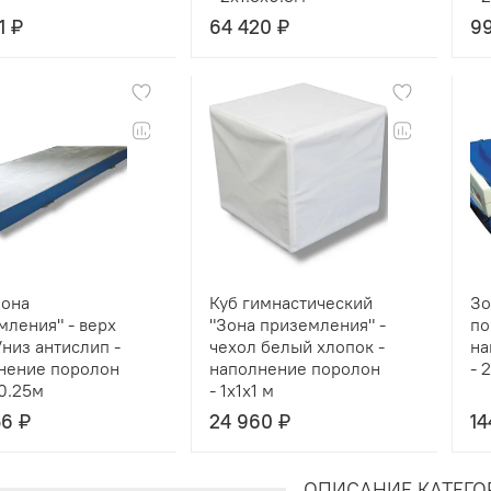
1 ₽
64 420 ₽
99
Зона
Куб гимнастический
Зо
мления" - верх
"Зона приземления" -
по
низ антислип -
чехол белый хлопок -
на
нение поролон
наполнение поролон
- 
0.25м
- 1x1x1 м
6 ₽
24 960 ₽
14
ОПИСАНИЕ КАТЕГО