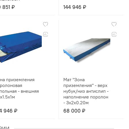
 851 ₽
144 946 ₽
на приземления
Мат "Зона
ролоновая
приземления" - верх
польная - внешняя
нубук/низ антислип -
2x1.5x1м
наполнение поролон
- 3x2x0.20м
4 946 ₽
68 000 ₽
РИИ