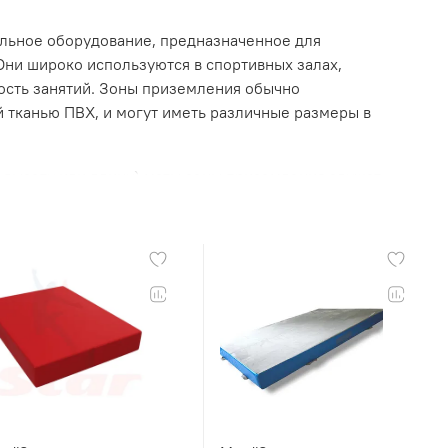
альное оборудование, предназначенное для
Они широко используются в спортивных залах,
ность занятий. Зоны приземления обычно
й тканью ПВХ, и могут иметь различные размеры в
в высоту или длину) маты зоны приземления служат
зоваться в тренажерных залах для выполнения