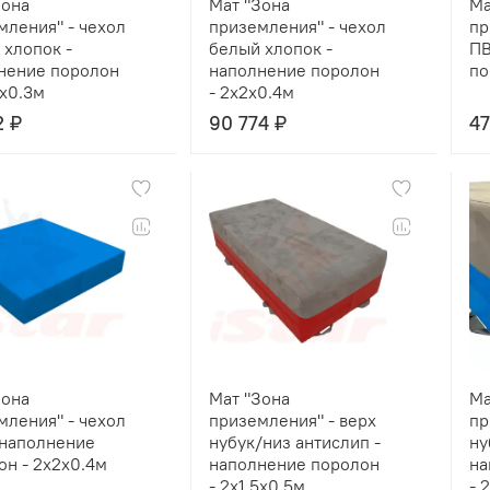
Зона
Мат "Зона
Ма
мления" - чехол
приземления" - чехол
пр
 хлопок -
белый хлопок -
ПВ
нение поролон
наполнение поролон
по
5x0.3м
- 2x2x0.4м
2 ₽
90 774 ₽
47
Зона
Мат "Зона
Ма
мления" - чехол
приземления" - верх
пр
 наполнение
нубук/низ антислип -
ну
он - 2x2x0.4м
наполнение поролон
на
- 2x1.5x0.5м
- 