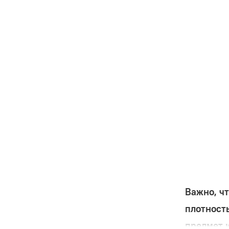
Важно, ч
плотност
предмет 