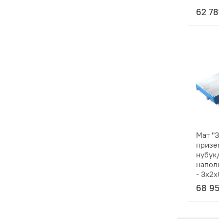
62 78
Мат "
призе
нубук/
напол
- 3x2x
68 95