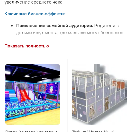
увеличение
среднего
чека.
Ключевые
бизнес‑эффекты:
Привлечение
семейной
аудитории.
Родители
с
детьми
ищут
места,
где
малыши
могут
безопасно
играть
и
активно
отдыхать.
Показать полностью
Увеличение
времени
пребывания.
Пока
дети
увлечены
игрой,
взрослые
могут
посетить
кафе,
магазины
или
другие
зоны
вашего
объекта.
Рост
лояльности
клиентов.
Комфортная
среда
для
детей
формирует
положительное
впечатление
и
побуждает
гостей
возвращаться
снова.
Повышение
конкурентоспособности.
Уникальное
игровое
пространство
выделяет
ваш
центр
среди
других
объектов.
Что
мы
предлагаем:
преимущества
наших
комплексов