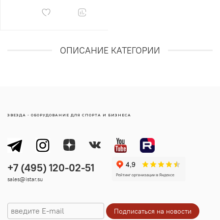
посетителей:
используем
только
сертифицированные
материалы,
соответствующие
международным
стандартам;
ОПИСАНИЕ КАТЕГОРИИ
проектируем
конструкции
с
учётом
возрастных
особенностей
детей;
предусматриваем
мягкие
покрытия
и
защитные
ограждения;
ЗВЕЗДА - ОБОРУДОВАНИЕ ДЛЯ СПОРТА И БИЗНЕСА
обеспечиваем
удобный
обзор
для
родителей.
Индивидуальный
подход.
Каждый
проект
создаётся
с
учётом:
архитектурных
особенностей
помещения;
sales@istar.su
доступной
площади
— даже
в
ограниченном
пространстве
найдём
оптимальное
решение;