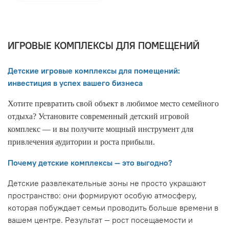
ИГРОВЫЕ КОМПЛЕКСЫ ДЛЯ ПОМЕЩЕНИЙ
Детские
игровые
комплексы
для
помещений:
инвестиция
в
успех
вашего
бизнеса
Хотите
превратить
свой
объект
в
любимое
место
семейного
отдыха?
Установите
современный
детский
игровой
комплекс
— и
вы
получите
мощный
инструмент
для
привлечения
аудитории
и
роста
прибыли.
Почему
детские
комплексы
— это
выгодно?
Детские
развлекательные
зоны
не
просто
украшают
пространство:
они
формируют
особую
атмосферу,
которая
побуждает
семьи
проводить
больше
времени
в
вашем
центре.
Результат
— рост
посещаемости
и