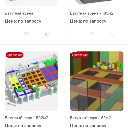
Федерации: от 13500 до 18500 рублей за один
метр квадратный законченных конструкций парка
Батутная арена
Батутная арена - 183м2
(без учета инсталляции). Монтаж проекта может
Цена: по запросу
Цена: по запросу
расцениваться в 6-11% от всей сметы, в
зависимости от сложности оборудования и
ситуационных условий объекта
Первично цена оборудования определяется типом
конструкций - технологичный поставщик может
Предзаказ
Предзаказ
сделать "гнутую" конструкцию (
с закругленными
углами батутов из круглой трубы
) или
традиционную "на стойках" (
с прямыми углами из
профильного стального проката
)
Парки для детей как вид оборудования - по
стоимости дешевле, т.к. включают в документацию
меньше требований к возможным разрывным
нагрузкам и к базовым материалам
На цену оборудования влияют: толщины,
Батутный парк - 502м2
Батутный парк - 65м2
страновое происхождение и потребительские
Цена: по запросу
Цена: по запросу
качества применяемых материалов при