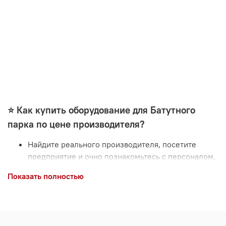
⭐️ Как купить оборудование для Батутного
парка по цене производителя?
Найдите реального производителя, посетите
предприятие и очно познакомьтесь с персоналом,
оцените профессионализм потенциальных
Показать полностью
партнеров, с кем придется сотрудничать (договор-
есть-договор, но за его пункты отвечают живые
люди..)
Оцените технические возможности