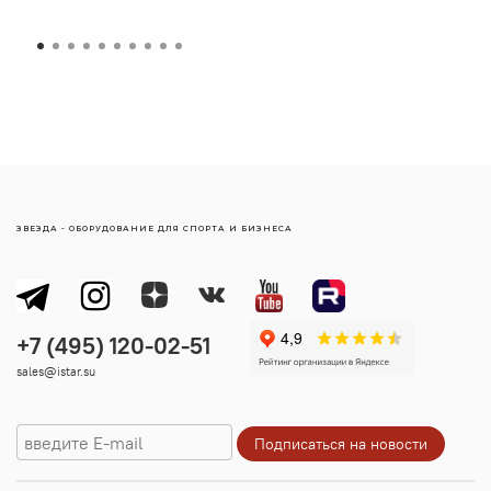
производителя на каждый проект.
Скачать декларацию производителя аттракционов
ООО "ЗВЕЗДА-ЦЕНТР" из Единого реестра
сертификатов соответствия и деклараций о
соответствии по этой ссылке -
https://pub.fsa.gov.ru/rds/declaration/view/13471482
/product
ЗВЕЗДА - ОБОРУДОВАНИЕ ДЛЯ СПОРТА И БИЗНЕСА
sales@istar.su