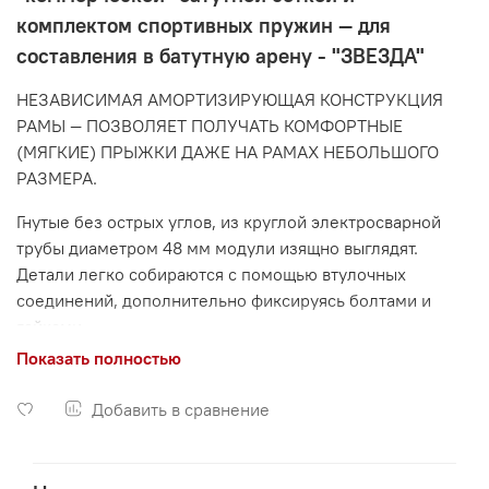
комплектом спортивных пружин ― для
составления в батутную арену - "ЗВЕЗДА"
НЕЗАВИСИМАЯ АМОРТИЗИРУЮЩАЯ КОНСТРУКЦИЯ
РАМЫ ― ПОЗВОЛЯЕТ ПОЛУЧАТЬ КОМФОРТНЫЕ
(МЯГКИЕ) ПРЫЖКИ ДАЖЕ НА РАМАХ НЕБОЛЬШОГО
РАЗМЕРА.
Гнутые без острых углов, из круглой электросварной
трубы диаметром 48 мм модули изящно выглядят.
Детали легко собираются с помощью втулочных
соединений, дополнительно фиксируясь болтами и
гайками.
Показать полностью
После сборки металлических частей на получившуюся
таким образом раму батута зацепляются пружины
Добавить в сравнение
спортивного уровня, монтируется "коммерческая"
батутная сетка, затем настилаются защитные
обкладочные матики (в данное изделие не входят).