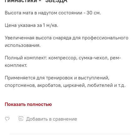
гимнастики - "ЗВЕЗДА"
Высота мата в надутом состоянии - 30 см.
Цена указана за 1 м/кв.
Увеличенная высота снаряда для профессионального
использования.
Полный комплект: компрессор, сумка-чехол, рем-
комплект.
Применяется для тренировок и выступлений,
спортсменов, акробатов, циркачей, любителей и т.д.
За счет регулируемого давления с помощью манометра
Показать полностью
или тактильных предпочтений такой большой надувной
мат может быть настроен для комфортных тренировок
Добавить в сравнение
любительского уровня, например, для женщин и детей,
а также для профессионалов акробатики и спортивной
гимнастики.