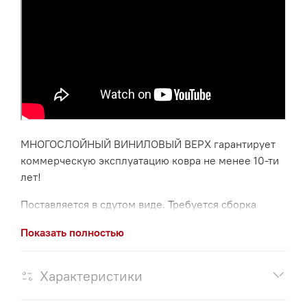
МНОГОСЛОЙНЫЙ ВИНИЛОВЫЙ ВЕРХ гарантирует
коммерческую эксплуатацию ковра не менее 10-ти
лет!
Поставляется в сдутом виде. Требуется сборка
силами нескольких человек.
Показать полностью
Требуется периодический поддув, не более одного
раза в несколько дней.
Характеристики
Товар предназначен для использования широкой