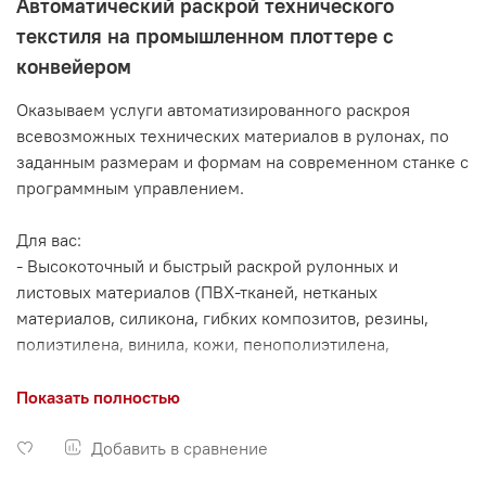
Автоматический раскрой технического
текстиля на
промышленном плоттере
с
конвейером
Оказываем услуги автоматизированного раскроя
всевозможных технических материалов в рулонах, по
заданным размерам и формам на современном станке с
программным управлением.
Для вас:
- Высокоточный и быстрый раскрой рулонных и
листовых материалов (ПВХ-тканей, нетканых
материалов, силикона, гибких композитов, ре­зи­ны,
полиэтилена, винила, кожи, пенополиэтилена,
брезента, войлока и пр.)
- Маркировка, сортировка и упаковка нарезанных
Показать полностью
заготовок
- Отправка заказов в регионы России
Добавить в сравнение
- Сотрудничество на долгосрочной основе по