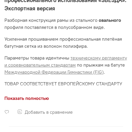
профессионального использования «ЗВЕЗДА».
Экспортная версия
Разборная конструкция рамы из стального
овального
профиля поставляется в полусобранном виде.
Усиленная прошиванием профессиональная плетёная
батутная сетка из волокон полиэфира.
Параметры товара идентичны
техническому регламенту
и соревновательным стандартам
по прыжкам на батуте
Международной Федерации Гимнастики (FIG)
.
ТОВАР СООТВЕТСТВУЕТ ЕВРОПЕЙСКОМУ СТАНДАРТУ
DIN EN 13219 "GYMNASTIC EQUIPMENT - TRAMPOLINES»
(Type 1, Size 1),
ЧТО ПОДТВЕРЖДАЕТСЯ
СЕРТИФИКАТОМ
Показать полностью
TÜV (Международный сертификационно-
испытательный концерн)
Добавить в сравнение
.