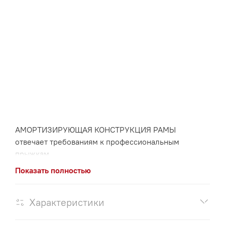
АМОРТИЗИРУЮЩАЯ КОНСТРУКЦИЯ РАМЫ
отвечает требованиям к профессиональным
прыжкам.
Показать полностью
ПОРОШКОВАЯ ПОКРАСКА полиуретановой краской
для уличного применения.
Характеристики
ВСЕПОГОДНОСТЬ СЕТКИ И МАТИКОВ позволяет
использовать батут на открытом воздухе без