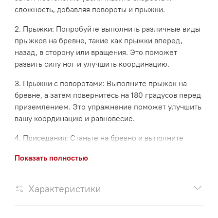
сложность, добавляя повороты и прыжки.
2. Прыжки: Попробуйте выполнить различные виды
прыжков на бревне, такие как прыжки вперед,
назад, в сторону или вращения. Это поможет
развить силу ног и улучшить координацию.
3. Прыжки с поворотами: Выполните прыжок на
бревне, а затем повернитесь на 180 градусов перед
приземлением. Это упражнение поможет улучшить
вашу координацию и равновесие.
4. Приседания: Станьте на бревно и выполните
приседания, сгибая колени и опуская бедра вниз,
Показать полностью
как будто садитесь на стул. Это упражнение
развивает силу ног и ягодиц.
Характеристики
5. Различные позы: Попробуйте занять различные
позы на бревне, такие как стояние на одной ноге
или поза "ворона". Это поможет улучшить ваше