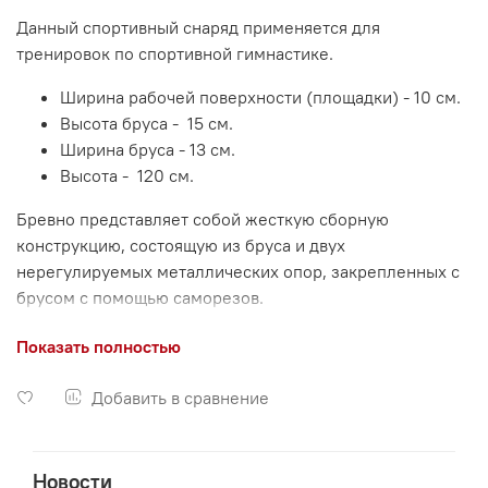
Данный спортивный снаряд применяется для
тренировок по спортивной гимнастике.
Ширина рабочей поверхности (площадки) - 10 см.
Высота бруса - 15 см.
Ширина бруса - 13 см.
Высота - 120 см.
Бревно представляет собой жесткую сборную
конструкцию, состоящую из бруса и двух
нерегулируемых металлических опор, закрепленных с
брусом с помощью саморезов.
Брус изготовлен из дерева хвойных пород и покрыт
Показать полностью
защитным слоем лака. Такое технологическое
сочетание не подвержено деформациям или
Добавить в сравнение
изменениям геометрии деревянной части, оставаясь
всегда правильной и ровной формы, это очень важно.
Новости