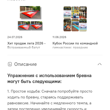
Бревно гимнастическое постоянной высоты является
важным инструментом для развития практически всех
частей тела гимнастов. Оно помогает им улучшить
координацию, контроль над своим телом и развить
навыки, необходимые для выполнения сложных
элементов на других гимнастических снарядах, таких
как брусья, кольца, пр.
24.07.2026
11.06.2026
Хит продаж лета 2026 -
Кубок России по командной
Встраиваемый батут
гимнастике: праздник
спорта, мужества и грации
в Дагестане
Описание
Упражнения с использованием бревна
могут быть следующими:
1. Простое ходьба: Сначала попробуйте просто
ходить по бревну, стараясь поддерживать
равновесие. Начинайте с медленного темпа, а
затем постепенно увеличивайте скорость и