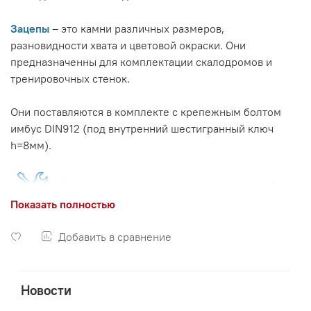
Зацепы
– это камни различных размеров,
разновидности хвата и цветовой окраски. Они
предназначенны для комплектации скалодромов и
тренировочных стенок.
Они поставляются в комплекте с крепежным болтом
имбус DIN912 (под внутренний шестигранный ключ
h=8мм).
Изготовить скалодром возможно высотой не
Показать полностью
более 3 метров, ширина без ограничений.
Добавить в сравнение
Способы крепления зацепов
:
Новости
Крепление зацепов к поверхности скалодрома