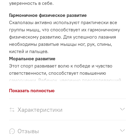
уверенность в себе.
Гармоничное физическое развитие
Скалолазы активно используют практически все
группы мышц, что способствует их гармоничному
физическому развитию. Для успешного лазания
необходимы развитые мышцы ног, рук, спины,
кистей и пальцев.
Моральное развитие
Этот спорт развивает волю к победе и чувство
ответственности, способствует повышению
самооценки. Ребенок, уверенно преодолевающий
вертикальные преграды, выделяется среди
Показать полностью
сверстников. Скалолазание также учит работать в
команде, доверять и поддерживать друзей.
Характеристики
Развитие мышления
Занятия скалолазанием способствуют развитию
пространственной и зрительной памяти, глазомера,
Отзывы
а также стратегического и тактического мышления.