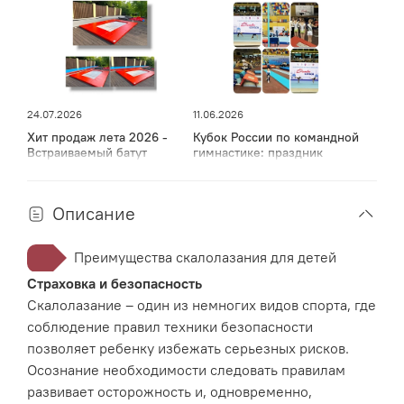
осуществляется с использованием специального болта
М10 длиной от 20 до 80 мм с внутренним
шестигранником, соответствующим DIN 912 (в
комплекте с зацепом), и врезной гайки, выполненной
согласно DIN 1624 (поставляется отдельно).
24.07.2026
11.06.2026
Рекомендации для детей 3-7 лет
Хит продаж лета 2026 -
Кубок России по командной
Встраиваемый батут
гимнастике: праздник
Для самых маленьких рекомендуется использовать
спорта, мужества и грации
в Дагестане
детский скалодром. Это позволит значительно
сократить расходы и время на дорогу. Изобилие
Описание
размеров и форм зацепов способствует гармоничному
вписанию скалодрома в интерьер, например, детской
Преимущества скалолазания для детей
комнаты.
Страховка и безопасность
Скалолазание – один из немногих видов спорта, где
ТОВАР СООТВЕТСТВУЕТ МИРОВЫМ СТАНДАРТАМ ДЛЯ
соблюдение правил техники безопасности
ДАННОГО ВИДА ПРОДУКЦИИ.
позволяет ребенку избежать серьезных рисков.
Осознание необходимости следовать правилам
развивает осторожность и, одновременно,