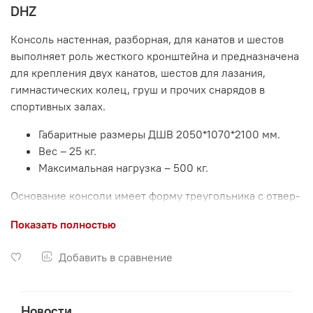
DHZ
Консоль настенная, разборная, для канатов и шестов
выполняет роль жесткого кронштейна и предназначена
для крепления двух канатов, шестов для лазания,
гимнастических колец, груш и прочих снарядов в
спортивных залах.
Габаритные размеры ДШВ 2050*1070*2100 мм.
Вес – 25 кг.
Максимальная нагрузка – 500 кг.
Основание консоли имеет форму треугольника с отвер­
стиями для анкерных болтов.
Показать полностью
На консольной части консоли имеются петли для
крепления гимнастических снарядов.
Добавить в сравнение
Несущая часть консоли выполнена из профиля трубы 80
х 40 мм, стенка 2 мм.
Новости