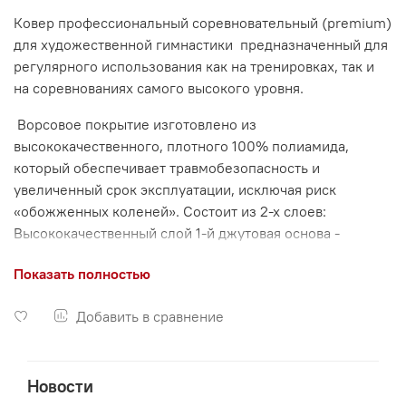
Ковер профессиональный соревновательный (premium)
для художественной гимнастики
предназначенный для
регулярного использования как на тренировках, так и
на соревнованиях самого высокого уровня.
Ворсовое покрытие изготовлено из
высококачественного, плотного 100% полиамида,
который обеспечивает травмобезопасность и
увеличенный срок эксплуатации, исключая риск
«обожженных коленей». Состоит из 2-х слоев:
Высококачественный слой 1-й джутовая основа -
убирает эффект «мятого» ковра, 2-й слой из плотного,
Показать полностью
иглопробивного войлока - обеспечивает
дополнительную мягкость и амортизацию.
Добавить в сравнение
Ковер произведен на уникальной двуслойной основе
DoubleBack. Соответствует стандартам FIG. Ковры
изготавливаются из дорожек шириной 4м и 2м, если
Новости
ваша ширина больше, то всегда требуется