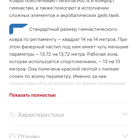
Ковры обеспечивают безопасность и комфорт
ворса обеспечивают комфорт во время занятий.
гимнастам, а также помогают в исполнении
Износостойкость -
Изготовлен с применением
сложных элементов и акробатических действий.
высококачественных материалов, что гарантирует
долгий срок службы даже при интенсивной
Стандартный размер гимнастического
эксплуатации.
ковра по регламенту — квадрат 14 на 14 метров. При
Индивидуальные размеры
-
Мы можем изготовить
этом фанерный настил под ним имеет чуть меньшие
ковер под любые размеры вашего зала, обеспечивая
параметры — 13,72 на 13,72 метра. Рабочая зона,
идеальную подгонку и использование пространства.
которая используется спортсменками, — 13 на 13
метров. Она помечена красной лентой с липким
слоем по всему периметру. Именно за нее
гимнасткам нельзя выходить во время исполнения
ПРЕДЛАГАЕМ ШИРОКИЙ АССОРТИМЕНТ
программы.
ДРУГОГО ОБОРУДОВАНИЯ ДЛЯ СПОРТИВНОЙ И
Показать полностью
РАЗВИВАЮЩЕЙ ГИМНАСТИКИ - ДЛЯ КОММЕРЧЕСКИХ И
ПОДРАЗУМЕВАЕТ СКРЕПЛЕНИЕ С ПОМОЩЬЮ
ГОСУДАРСТВЕННЫХ ЦЕНТРОВ!
КОНТАКТНОЙ ЛЕНТЫ ВЕЛЬКРО-КРЮК (докупается
Характеристики
отдельно) ПОД ВОРСОМ и л
енты разметочной
ВЕЛЬКРО (докупается отдельно).
Отзывы
Верх ковра: 100% Полиамид - Неподвержен