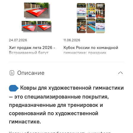
соединительная лента.
Соединение дорожек осуществляется при помощи
ленты «VELKRO».
100% Полиамид - высокотехнологичный, безопасный.
24.07.2026
11.06.2026
Основа — DoubleBack/ Ворс — разрезной, повышенной
Хит продаж лета 2026 -
Кубок России по командной
Отсутствие ожогов во время интенсивных
плотности.
Встраиваемый батут
гимнастике: праздник
спорта, мужества и грации
тренировок.
в Дагестане
Описание
Ковер профессиональный соревновательный
(premium)
обладает свойствами, препятствующими
Ковры для художественной гимнастики
сильному скольжению, что позволяет спортсменам
— это специализированные покрытия,
ощущать себя максимально свободно во время
выполнения упражнений.
предназначенные для тренировок и
соревнований по художественной
Безопасность -
Не оставляет ожогов на коже, подходит
гимнастике.
для выполнения сложных акробатических элементов.
Удобство -
Мягкая поверхность и высокая плотность