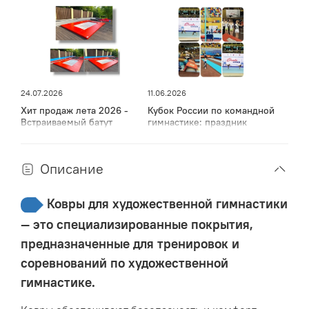
соединительная лента.
Соединение дорожек осуществляется при помощи
ленты «VELKRO».
100% Полиамид - высокотехнологичный, безопасный.
24.07.2026
11.06.2026
Основа — DoubleBack/ Ворс — разрезной, повышенной
Хит продаж лета 2026 -
Кубок России по командной
Отсутствие ожогов во время интенсивных
плотности.
Встраиваемый батут
гимнастике: праздник
спорта, мужества и грации
тренировок.
в Дагестане
Описание
Ковер профессиональный соревновательный
(premium)
обладает свойствами, препятствующими
Ковры для художественной гимнастики
сильному скольжению, что позволяет спортсменам
— это специализированные покрытия,
ощущать себя максимально свободно во время
выполнения упражнений.
предназначенные для тренировок и
соревнований по художественной
Безопасность -
Не оставляет ожогов на коже, подходит
гимнастике.
для выполнения сложных акробатических элементов.
Удобство -
Мягкая поверхность и высокая плотность