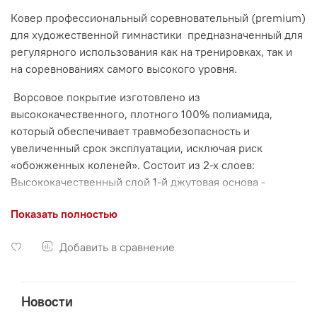
Ковер профессиональный соревновательный (premium)
для художественной гимнастики
предназначенный для
регулярного использования как на тренировках, так и
на соревнованиях самого высокого уровня.
Ворсовое покрытие изготовлено из
высококачественного, плотного 100% полиамида,
который обеспечивает травмобезопасность и
увеличенный срок эксплуатации, исключая риск
«обожженных коленей». Состоит из 2-х слоев:
Высококачественный слой 1-й джутовая основа -
убирает эффект «мятого» ковра, 2-й слой из плотного,
Показать полностью
иглопробивного войлока - обеспечивает
дополнительную мягкость и амортизацию.
Добавить в сравнение
Ковер произведен на уникальной двуслойной основе
DoubleBack. Соответствует стандартам FIG. Ковры
изготавливаются из дорожек шириной 4м и 2м, если
Новости
ваша ширина больше, то всегда требуется