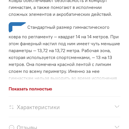
Ковры обеспечивают безопасность и комфорт
ворса обеспечивают комфорт во время занятий.
гимнастам, а также помогают в исполнении
Износостойкость -
Изготовлен с применением
сложных элементов и акробатических действий.
высококачественных материалов, что гарантирует
долгий срок службы даже при интенсивной
Стандартный размер гимнастического
эксплуатации.
ковра по регламенту — квадрат 14 на 14 метров. При
Индивидуальные размеры
-
Мы можем изготовить
этом фанерный настил под ним имеет чуть меньшие
ковер под любые размеры вашего зала, обеспечивая
параметры — 13,72 на 13,72 метра. Рабочая зона,
идеальную подгонку и использование пространства.
которая используется спортсменками, — 13 на 13
метров. Она помечена красной лентой с липким
слоем по всему периметру. Именно за нее
гимнасткам нельзя выходить во время исполнения
ПРЕДЛАГАЕМ ШИРОКИЙ АССОРТИМЕНТ
программы.
ДРУГОГО ОБОРУДОВАНИЯ ДЛЯ СПОРТИВНОЙ И
Показать полностью
РАЗВИВАЮЩЕЙ ГИМНАСТИКИ - ДЛЯ КОММЕРЧЕСКИХ И
ПОДРАЗУМЕВАЕТ СКРЕПЛЕНИЕ С ПОМОЩЬЮ
ГОСУДАРСТВЕННЫХ ЦЕНТРОВ!
КОНТАКТНОЙ ЛЕНТЫ ВЕЛЬКРО-КРЮК (докупается
Характеристики
отдельно) ПОД ВОРСОМ и л
енты разметочной
ВЕЛЬКРО (докупается отдельно).
Отзывы
Верх ковра: 100% Полиамид - Неподвержен