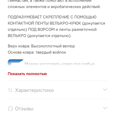
гимнастам, а также помогают в исполнении
идеальную подгонку и использование пространства.
сложных элементов и акробатических действий.
ПОДРАЗУМЕВАЕТ СКРЕПЛЕНИЕ С ПОМОЩЬЮ
КОНТАКТНОЙ ЛЕНТЫ ВЕЛЬКРО-КРЮК (докупается
ПРЕДЛАГАЕМ ШИРОКИЙ АССОРТИМЕНТ
отдельно) ПОД ВОРСОМ и л
енты разметочной
ДРУГОГО ОБОРУДОВАНИЯ ДЛЯ СПОРТИВНОЙ И
ВЕЛЬКРО (докупается отдельно).
РАЗВИВАЮЩЕЙ ГИМНАСТИКИ - ДЛЯ КОММЕРЧЕСКИХ И
Верх ковра:
Высокоплотный велюр
ГОСУДАРСТВЕННЫХ ЦЕНТРОВ!
Основа ковра: твердый войлок
Можем изготовить ковер под любые
размеры вашего зала, чтобы идеально вписаться в
Показать полностью
пространство гимнастического зала.
Большие покрытия устилаются силами нескольких
Характеристики
человек.
Перед монтажом покрытию необходимо немного
Отзывы
"отлежаться" для наибольшего выравнивания, после