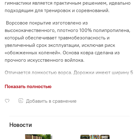
гимнастики является практичным решением, идеально
подходящим для тренировок и соревнований.
Ворсовое покрытие изготовлено из
высококачественного, плотного 100% полипропилена,
который обеспечивает травмобезопасность и
увеличенный срок эксплуатации, исключая риск
«обожженных коленей». Основа ковра сделана из
прочного искусственного войлока.
Отличается ломкостью ворса. Дорожки имеют ширину 5
м, 4 м и 3 м, что позволяет изготовить ковер любого
Показать полностью
необходимого размера. Соединение дорожек
осуществляется при помощи ленты «VELKRO».
Добавить в сравнение
100% Полипропилен - высокотехнологичный,
безопасный. Основа — DoubleBack/ Ворс —
разрезной, повышенной плотности
Новости
Отсутствие ожогов во время интенсивных тренировок.