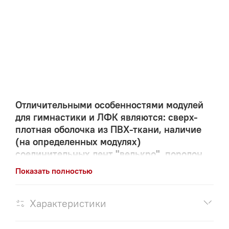
Отличительными особенностями модулей
для гимнастики и ЛФК являются: сверх-
плотная оболочка из ПВХ-ткани, наличие
(на определенных модулях)
соединительных лент "велькро", поролон
повышенной жёсткости.
Показать полностью
Компания "ЗВЕЗДА" более 10-ти лет успешно
производит более 50-ти конфигураций модулей.
Характеристики
МОДУЛИ ПОСТАВЛЯЮТСЯ НА ВНЕШНИЕ РЫНКИ