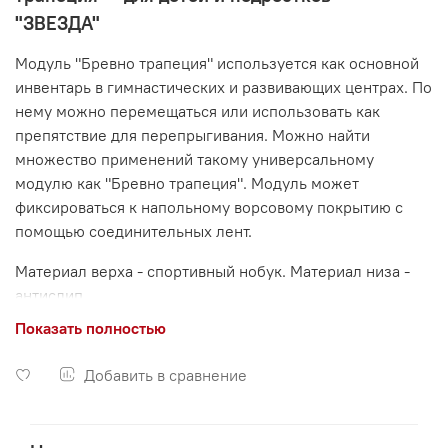
"ЗВЕЗДА"
Модуль "Бревно трапеция" используется как основной
инвентарь в гимнастических и развивающих центрах. По
нему можно перемещаться или использовать как
препятствие для перепрыгивания. Можно найти
множество применений такому универсальному
модулю как "Бревно трапеция". Модуль может
фиксироваться к напольному ворсовому покрытию с
помощью соединительных лент.
Материал верха - спортивный нобук. Материал низа -
антислип.
Показать полностью
ПВХ-ткань плотностью 630-650 гр/м.кв предоставляет
повышенные потребительские свойства модулям,
Добавить в сравнение
которые могут использовать даже взрослые подростки.
Применяемый в качестве наполнения поролон
повышенной жесткости отлично подходит для