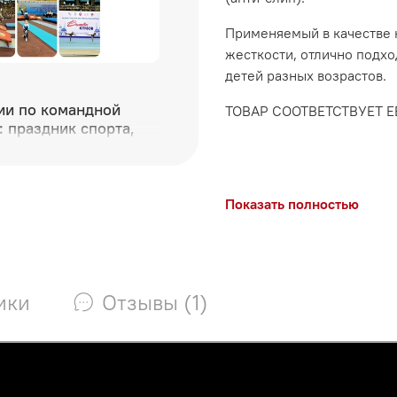
Применяемый в качестве
жесткости, отлично подх
детей разных возрастов.
ии по командной
ТОВАР СООТВЕТСТВУЕТ 
: праздник спорта,
 грации в Дагестане
Показать полностью
ики
Отзывы (1)