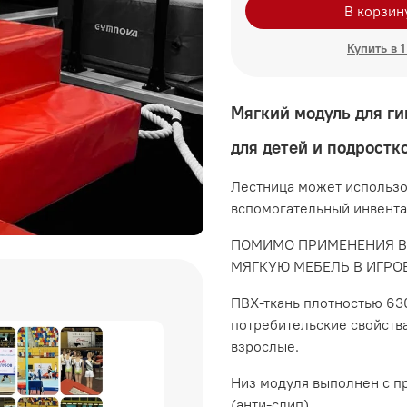
В корзин
Купить в 1
Мягкий модуль для ги
для детей и подростк
Лестница может использов
вспомогательный инвента
ПОМИМО ПРИМЕНЕНИЯ В
МЯГКУЮ МЕБЕЛЬ В ИГРО
ПВХ-ткань плотностью 63
потребительские свойств
взрослые.
Низ модуля выполнен с п
(анти-слип).