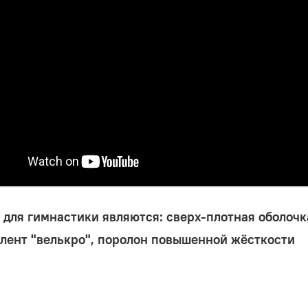
для гимнастики являются: сверх-плотная оболочка
лент "велькро", поролон повышенной жёсткости
но производит более 50-ти конфигураций модулей.
НКИ СТРАН СНГ И ЕВРОПЫ.