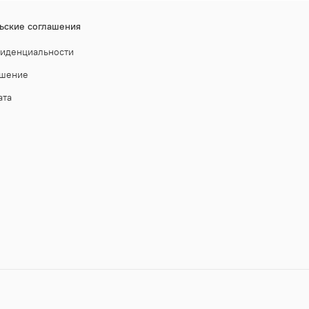
ьские соглашения
фиденциальности
ашение
ата