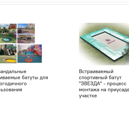
вандальные
Встраиваемый
иваемые батуты для
спортивный батут
огодичного
"ЗВЕЗДА" - процесс
льзования
монтажа на приусад
участке