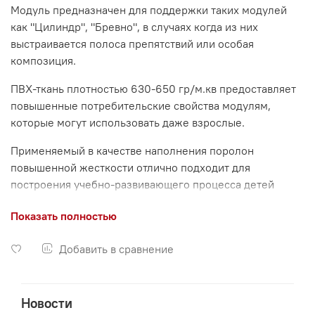
Модуль предназначен для поддержки таких модулей
как "Цилиндр", "Бревно", в случаях когда из них
выстраивается полоса препятствий или особая
композиция.
ПВХ-ткань плотностью 630-650 гр/м.кв предоставляет
повышенные потребительские свойства модулям,
которые могут использовать даже взрослые.
Применяемый в качестве наполнения поролон
повышенной жесткости отлично подходит для
построения учебно-развивающего процесса детей
разных возрастов, лечебной физкультуры (ЛФК) для
Показать полностью
взрослых.
ТОВАР СООТВЕТСТВУЕТ ЕВРОПЕЙСКОМУ СТАНДАРТУ.
Добавить в сравнение
Новости