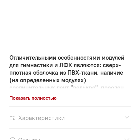
Отличительными особенностями модулей
для гимнастики и ЛФК являются: сверх-
плотная оболочка из ПВХ-ткани, наличие
(на определенных модулях)
соединительных лент "велькро", поролон
повышенной жёсткости.
Показать полностью
Компания "ЗВЕЗДА" более 10-ти лет успешно
производит более 50-ти конфигураций модулей.
Характеристики
МОДУЛИ ПОСТАВЛЯЮТСЯ НА ВНЕШНИЕ РЫНКИ
СТРАН СНГ И ЕВРОПЫ.
Отзывы