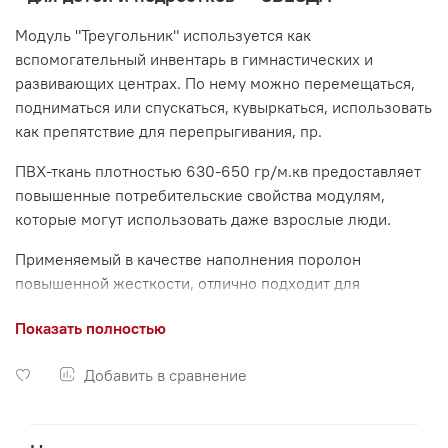
Модуль "Треугольник" используется как
вспомогательный инвентарь в гимнастических и
развивающих центрах. По нему можно перемещаться,
подниматься или спускаться, кувыркаться, использовать
как препятствие для перепрыгивания, пр.
ПВХ-ткань плотностью 630-650 гр/м.кв предоставляет
повышенные потребительские свойства модулям,
которые могут использовать даже взрослые люди.
Применяемый в качестве наполнения поролон
повышенной жесткости, отлично подходит для
построения учебно-развивающего процесса детей
Показать полностью
разных возрастов, лечебной физкультуры (ЛФК).
ТОВАР СООТВЕТСТВУЕТ ЕВРОПЕЙСКОМУ СТАНДАРТУ.
Добавить в сравнение