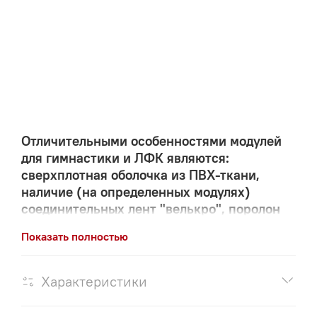
Отличительными особенностями модулей
для гимнастики и ЛФК являются:
сверхплотная оболочка из ПВХ-ткани,
наличие (на определенных модулях)
соединительных лент "велькро", поролон
повышенной жёсткости
Показать полностью
Компания "ЗВЕЗДА" более 10-ти лет успешно
производит более 50-ти конфигураций модулей.
Характеристики
МОДУЛИ ПОСТАВЛЯЮТСЯ НА ВНЕШНИЕ РЫНКИ
СТРАН СНГ И ЕВРОПЫ.