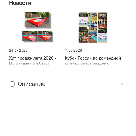
Новости
требует постоянного поддува. Боковые ручки
позволяют перемещать дорожку в надутом состоянии.
Качество товара соответствует требованиям для
экспорта в страны Евросоюза.
24.07.2026
11.06.2026
Хит продаж лета 2026 -
Кубок России по командной
Встраиваемый батут
гимнастике: праздник
спорта, мужества и грации
в Дагестане
Описание