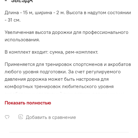
- "ЗВЕЗДА"
Длина - 15 м, ширина - 2 м. Высота в надутом состоянии
- 31 см.
Увеличенная высота дорожки для профессионального
использования.
В комплект входит: сумка, рем-комплект.
Применяется для тренировок спортсменов и акробатов
любого уровня подготовки. За счет регулируемого
давления дорожка может быть настроена для
комфортных тренировок любительского уровня
акробатики и спортивной гимнастики, для женщин и
детей.
Показать полностью
Отличное решение для универсальных спортивных
Добавить в сравнение
залов и общеобразовательных школ ― дорожка быстро
собирается и разбирается, не более чем за 10-15 минут.
В рабочем положении акробатическая дорожка не