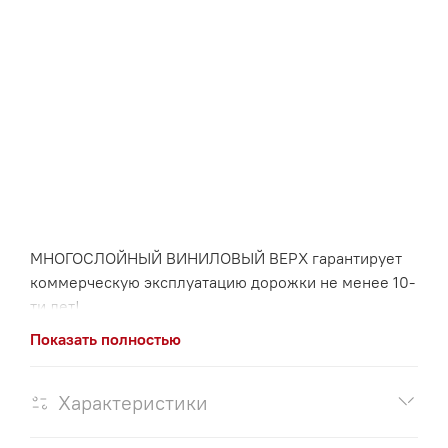
МНОГОСЛОЙНЫЙ ВИНИЛОВЫЙ ВЕРХ гарантирует
коммерческую эксплуатацию дорожки не менее 10-
ти лет!
Показать полностью
Поставляется в разобранном виде. Требуется
сборка силами нескольких человек.
Характеристики
Требуется периодический поддув, не более одного
раза в несколько дней.