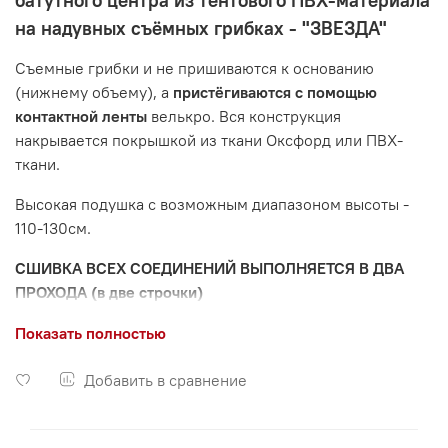
батутного центра из тентового ПВХ-материала
на надувных съёмных грибках - "ЗВЕЗДА"
Съемные грибки и не пришиваются к основанию
(нижнему объему), а
пристёгиваются с помощью
контактной ленты
велькро. Вся конструкция
накрывается покрышкой из ткани Оксфорд или ПВХ-
ткани.
Высокая подушка с возможным диапазоном высоты -
110-130см.
СШИВКА ВСЕХ СОЕДИНЕНИЙ ВЫПОЛНЯЕТСЯ В ДВА
ПРОХОДА (в две строчки)
Поставляется в разобранном виде - грибки отдельно от
Показать полностью
нижнего объема (что весьма облегчает перемещение
всей относительно тяжелой конструкции).
Добавить в сравнение
Съёмные грибки
позволяют дольше эксплуатировать
подушки,
обеспечивают заменяемость
поврежденных