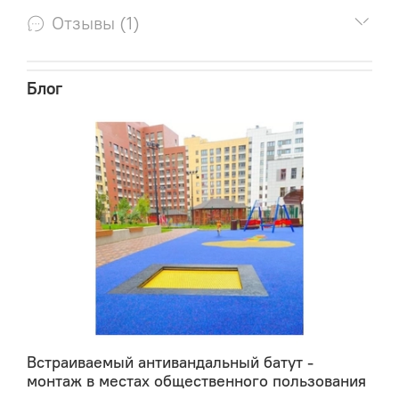
грибками и основанием.
Отзывы (1)
ЗАКАЗ ПОДУШКИ ДЛЯ ЗОНЫ ПРИЗЕМЛЕНИЯ
ЧАСТО-УСТАНОВЛЕННЫЕ ГРИБКИ - второй
ВОЗМОЖЕН ПО ИНДИВИДУАЛЬНОМУ РАЗМЕРУ!
уровень амортизации. Все грибки соединены
технологическими перепусками воздуха (не
Блог
являясь изолированными воздушными
шариками) и сминаются под приходящим в
подушку человеком, быстро восстанавливаясь
в последствии.
НИЖНИЙ ОБЪЕМ - третий уровень
амортизации. Так же имеет множественные
перепуски между продольными или
поперечными воздушными камерами.
Является самым большим и самым жестким
элементом всей конструкции.
ПОДУШКА ТРЕБУЕТ ПОСТОЯННОГО ПОДДУВА!
Воздух в камеры подушки AirBag подается
Встраиваемый антивандальный батут -
постоянно - с помощью воздушного компрессора.
монтаж в местах общественного пользования