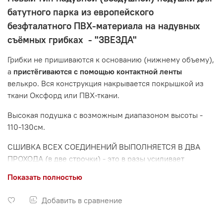
батутного парка из европейского
безфталатного ПВХ-материала на надувных
съёмных грибках - "ЗВЕЗДА"
Грибки не пришиваются к основанию (нижнему объему),
а
пристёгиваются с помощью контактной ленты
велькро. Вся конструкция накрывается покрышкой из
ткани Оксфорд или ПВХ-ткани.
Высокая подушка с возможным диапазоном высоты -
110-130см.
СШИВКА ВСЕХ СОЕДИНЕНИЙ ВЫПОЛНЯЕТСЯ В ДВА
ПРОХОДА (в две строчки) - это в разы усиливает
конструкцию.
Показать полностью
Европейский безфталатный (нетоксичный,
Добавить в сравнение
гипоаллергенный) материал обеспечивает отсутствие
запахов и вредных выделений, а так же ПОВЫШЕННЫЙ