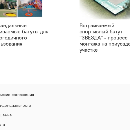
вандальные
Встраиваемый
иваемые батуты для
спортивный батут
огодичного
"ЗВЕЗДА" - процесс
льзования
монтажа на приусад
участке
ьские соглашения
фиденциальности
ашение
ата