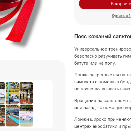
В корзин
Купить в 1
Пояс кожаный сальто
Универсальное тренирово
безопасно разучивать гим
батуте или на полу.
Лонжа закрепляется на т
гимнаста с помощью бонд
не позволяя выпасть вниз
Вращение на сальтовом по
или назад - с помощью в
Лонжи широко применяютс
центрах акробатики и пры