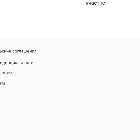
участке
ьские соглашения
фиденциальности
ашение
ата