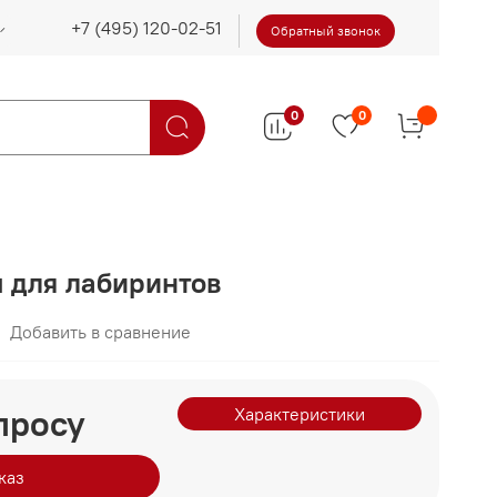
Обратный звонок
0
0
ы для лабиринтов
Добавить в сравнение
просу
Характеристики
каз