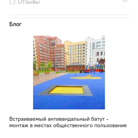
Отзывы
"большом спорте", как правило, расходные
материалы подлежат полной плановой замене: в
среднем, один раз в шесть месяцев или после
Блог
проведения крупных соревнований. При
применении частными (на хоз.расчете и
самоокупаемости) батутными секциями и школами
по статистике пружины меняются по факту выхода
из строя, так называемого ― "битья" пружины
(частичное растяжение, искривление, перелом).
Встраиваемый антивандальный батут -
монтаж в местах общественного пользования