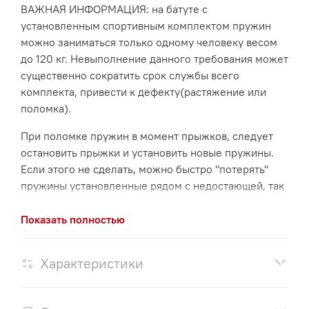
ВАЖНАЯ ИНФОРМАЦИЯ: на батуте с
установленным спортивным комплектом пружин
можно заниматься только одному человеку весом
до 120 кг. Невыполнение данного требования может
существенно сократить срок службы всего
комплекта, привести к дефекту(растяжение или
поломка).
При поломке пружин в момент прыжков, следует
остановить прыжки и установить новые пружины.
Если этого не сделать, можно быстро "потерять"
пружины установленные рядом с недостающей, так
как нагрузка на них резко увеличится. Обязательно
соблюдайте данное правило!
Показать полностью
Примечание.
Характеристики
Следует понимать, что пружины, как и сетки для
батутов, являются расходным материалом. При
самых сильных нагрузках из возможных, в