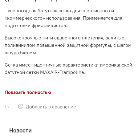
- всепогодная батутная сетка для спортивного и
«коммерческого» использования.
Применяется для
подготовки фристайлистов.
Высокопрочные нити сдвоенного плетения, залитые
поливинилом повышенной защитной формулы, с шагом
шнура 5х5 мм.
Сетка имеет идентичные характеристики американской
батутной сетки MAXAIR-Trampoline.
Уникальная эластичность материала в сочетании с
оригинальным методом плетения американского
Показать полностью
происхождения, предоставляют уникальные по своим
свойствам потребительские характеристики, которые
Добавить в сравнение
стали очень востребованы практически во всем мире.
В комплекте - безопасные пластиковые адаптеры для
Новости
зацепления батутных пружин.