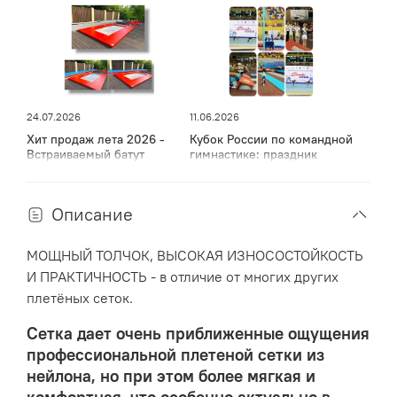
ДЛЯ ЗАКАЗА ДОСТУПНЫ 5 ТИПО-РАЗМЕРОВ:
191х191 /
213х213 / 225х225 / 375х225 / 427х214 см.
Товар соответствует европейским стандартам.
24.07.2026
11.06.2026
Хит продаж лета 2026 -
Кубок России по командной
Встраиваемый батут
гимнастике: праздник
спорта, мужества и грации
в Дагестане
Описание
МОЩНЫЙ ТОЛЧОК, ВЫСОКАЯ ИЗНОСОСТОЙКОСТЬ
И ПРАКТИЧНОСТЬ - в отличие от многих других
плетёных сеток.
Сетка дает очень приближенные ощущения
профессиональной плетеной сетки из
нейлона, но при этом более мягкая и