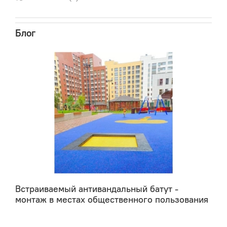
специальной квалификации.
встраивания
Для
н
еобходимо обустроить место встройки – выкопать
Блог
углубление от 50 до 70 см, предусмотреть дренажный
слой песка или утрамбованного щебня, затем погрузить
всю конструкцию и уплотнить землю вокруг.
Встраиваемый антивандальный батут -
монтаж в местах общественного пользования