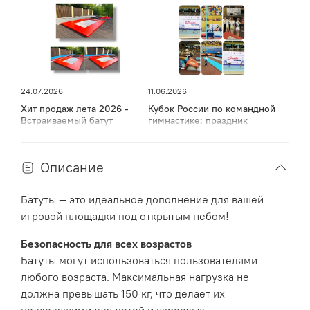
2000 мм
Зона приземления:
190 кг
Вес:
< 600 мм
Высота прыжков
24.07.2026
11.06.2026
(падения максимальная):
Хит продаж лета 2026 -
Кубок России по командной
Встраиваемый батут
гимнастике: праздник
Вокруг (более подробно указано в паспорте батута)
спорта, мужества и грации
прыжкового полотна предусмотрен защитный
в Дагестане
резиновый матик безопасности шириной 35 см,
Описание
состоящий из полиуретановых и каучуковых пластин,
который предотвращает травмы при возможном
Батуты — это идеальное дополнение для вашей
падении детей и взрослых. Все конструктивные
игровой площадки под открытым небом!
элементы обладают нескользящими, антивандальными
свойствами, устойчивы к истиранию, УФ-излучению,
Безопасность для всех возрастов
влаге и низким/высоким температурам.
Батуты могут использоваться пользователями
любого возраста. Максимальная нагрузка не
Инновационная встраиваемая система натяжения
должна превышать 150 кг, что делает их
пружин и расположение прыжковой поверхности на