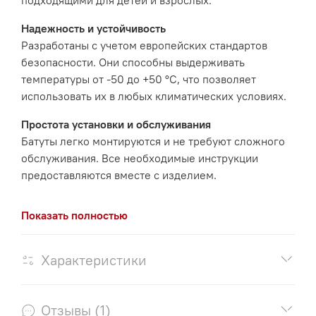
подходящими для детей и взрослых.
уровне земли обеспечивают отличную динамику
прыжков — высоких, с мягкой посадкой и абсолютно
Надежность и устойчивость
безопасных.
Разработаны с учетом европейских стандартов
безопасности. Они способны выдерживать
Товар подходит для детей и взрослых, применяется для
температуры от -50 до +50 °C, что позволяет
игровых частных и общественных зон (площадок): в
использовать их в любых климатических условиях.
парках, курортах, скверах, придомовых территориях,
домах отдыха, детских образовательных и спортивных
Простота установки и обслуживания
учреждениях, центрах семейного и активного отдыха.
Батуты легко монтируются и не требуют сложного
обслуживания. Все необходимые инструкции
Встраиваемый батут для установки на улице в
предоставляются вместе с изделием.
землю или грунт - квадрат
Статья об особенностях антивандальных батутов
Развлекательный снаряд устанавливаемый на уровне
Показать полностью
земли - называется встраиваемым, то есть вся его
конструкция не видна, скрыта и недоступна для
Характеристики
пользователей.
Батут поставляется в собранном состоянии,
Отзывы (1)
монтаж не сложен и не требует наличия