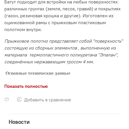
Батут подходит для встройки на любых поверхностях:
различных грунтах (земля, песок, гравий) и покрытиях
(газон, резиновая крошка и другие). Изготовлен из
оцинкованной рамы с прыжковым пластиковым
полотном внутри.
Прыжковое полотно представляет собой "поверхность"
состоящую из сборных элементов , выполненную из
материала
термопластичного полиуретана "Эпалан",
соединённых нержавеющим тросом 4 мм.
Основные технические данные
Показать полностью
Размеры прыжкового
1600 х 1600 х 420 мм
устройства (ДхШхВ)
1010 х 1010 мм
Добавить в сравнение
Размер прыгательной
поверхности (ДхШ):
Новости
70 шт.
Количество пружин: